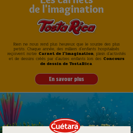
de l'imagination
Rien ne nous rend plus heureux que le sourire des plus
petits. Chaque année, des milliers d'enfants hospitalisés
reçoivent notre
, plein d'activités
Carnet de l'imagination
et de dessins créés par d'autres enfants lors des
Concours
.
de dessin de TostaRica
En savour plus