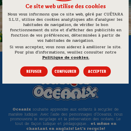
Ce site web utilise des cookies
Nous vous informons que ce site web, géré par
CUÉTARA
S.L.U.
, utilise des cookies analytiques afin d'analyser les
habitudes de navigation, de vérifier le bon
fonctionnement du site et d'afficher des publicités en
fonction de vos préférences, déterminées à partir de
vos habitudes de navigation.
Si vous acceptez, vous nous aiderez à améliorer le site.
Pour plus d'informations, veuillez consulter notre
Politique de cookies.
Recyclez avec les amis de
REFUSER
CONFIGURER
ACCEPTER
souhaite apprendre aux enfants à recycler de
Oceanix
manière ludique. Avec l'aide des personnages d'Oceanix, nous
promouvons le recyclage et la préservation des océans. Le
tout de façon ludique et pédagogique…
et même en
chantant en anglais! Let’s recycle!