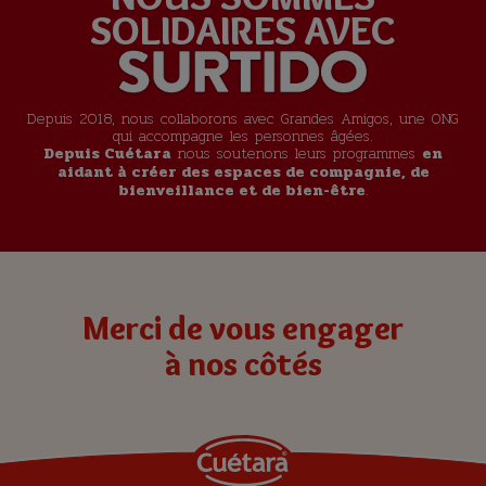
SOLIDAIRES AVEC
Depuis 2018, nous collaborons avec Grandes Amigos, une ONG
qui accompagne les personnes âgées.
nous soutenons leurs programmes
Depuis Cuétara
en
aidant à créer des espaces de compagnie, de
.
bienveillance et de bien-être
Merci de vous engager
à nos côtés