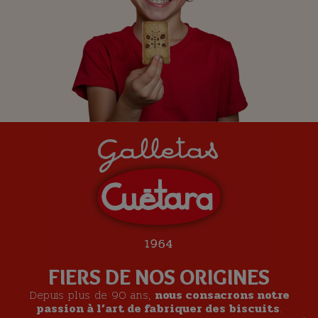
FIERS DE NOS ORIGINES
Depuis plus de 90 ans,
nous consacrons notre
passion à l’art de fabriquer des biscuits
.