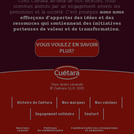
Chez Cuétara, au-delà de nos recettes, nous
sommes animés par un engagement envers les
personnes et la société. C’est pourquoi
nous nous
efforçons d’apporter des idées et des
ressources qui soutiennent des initiatives
porteuses de valeur et de transformation.
.
VOUS VOULEZ EN SAVOIR
PLUS?
Tous droits réservés
© Cuétara S.L.U. 2025
Histoire de Cuétara
Nos marques
Nos cuisines
Engagement solidaire
Contact
Mentions
Politique
Confidentialité des réclamations
Legales
de confidentialité
et demandes