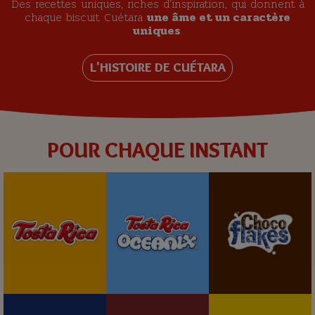
Des recettes uniques, riches d’inspiration, qui donnent à
chaque biscuit Cuétara
une âme et un caractère
uniques
.
L'HISTOIRE DE CUÉTARA
POUR CHAQUE INSTANT